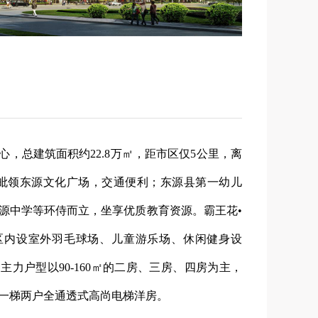
，总建筑面积约22.8万㎡，距市区仅5公里，离
毗领东源文化广场，交通便利；东源县第一幼儿
源中学等环侍而立，坐享优质教育资源。霸王花•
区内设室外羽毛球场、儿童游乐场、休闲健身设
力户型以90-160㎡的二房、三房、四房为主，
一梯两户全通透式高尚电梯洋房。