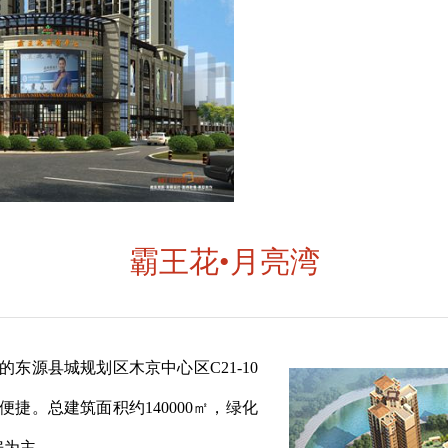
霸王花•月亮湾
东源县城规划区木京中心区C21-10
捷。总建筑面积约140000㎡，绿化
房为主。