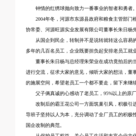
钟情的红绣球抛向致力一番事业的智者和勇者
2004年冬，河源市东源县政府和粮食主管部
协常委、河源旺源实业发展有限公司董事长朱日杨先生
从国企到民企，转制并不是说转就转这么容易
多年的几百名员工，企业既要担负起安排老员工就
董事长朱日杨与总经理朱荣业在成功竟拍后的
进行交流，征求大家的意见，倾听大家的想法，董
的施展空间，希望老员工一个都不要走，留下来继
父子俩真诚的心感动了老员工，95%以上的原
改制后的霸王花公司一方面筑巢引凤，积极引进
导班子坚持以人为本，充分调动了全厂员工的积极
国企改制的典范。
从保护员工权益、关心员工生活和丰富企业文化