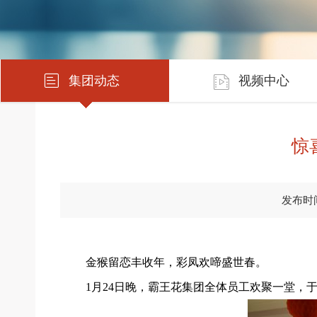
集团动态
视频中心
惊
发布时间：
金猴留恋丰收年，彩凤欢啼盛世春。
1月24日晚，霸王花集团全体员工欢聚一堂，于